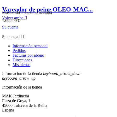
Vareador de peine OLEO-MAC...
Mostrando 1-4 de 4 artículo(s)
Volver arriba

1.699,90 €
Su cuenta
Su cuenta


Información personal
Pedidos
Facturas por abono
Direcciones
Mis alertas
Información de la tienda
keyboard_arrow_down
keyboard_arrow_up
Información de la tienda
MAK Jardinería
Plaza de Goya, 1
45600 Talavera de la Reina
España