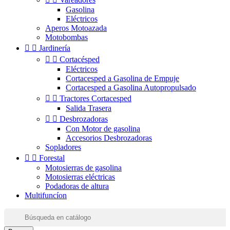
Gasolina
Eléctricos
Aperos Motoazada
Motobombas


Jardinería


Cortacésped
Eléctricos
Cortacesped a Gasolina de Empuje
Cortacesped a Gasolina Autopropulsado


Tractores Cortacesped
Salida Trasera


Desbrozadoras
Con Motor de gasolina
Accesorios Desbrozadoras
Sopladores


Forestal
Motosierras de gasolina
Motosierras eléctricas
Podadoras de altura
Multifuncíon