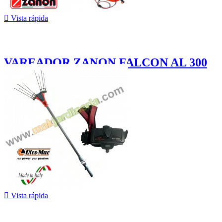

Vista rápida
VAREADOR ZANON FALCON AL 300
999,00 €
¡En oferta!

Vista rápida