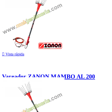

Vista rápida
Vareador ZANON MAMBO AL 200
629,00 €
¡En oferta!