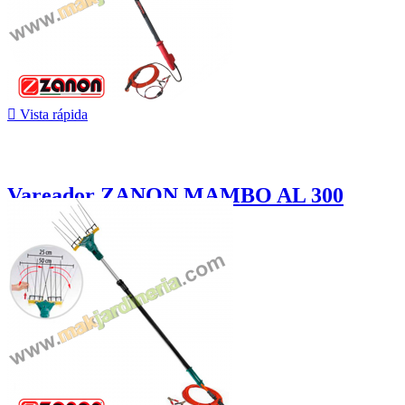

Vista rápida
Vareador ZANON MAMBO AL 300
699,00 €
¡En oferta!