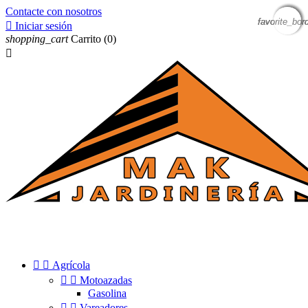
Contacte con nosotros
favorite_bor
favorite_bor
favorite_bor
favorite_bor

Iniciar sesión
shopping_cart
Carrito
(0)



Agrícola


Motoazadas
Gasolina


Vareadores