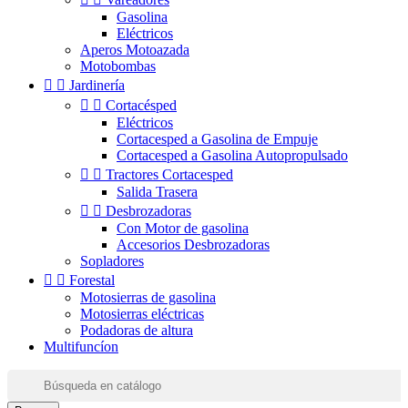
Gasolina
Eléctricos
Aperos Motoazada
Motobombas


Jardinería


Cortacésped
Eléctricos
Cortacesped a Gasolina de Empuje
Cortacesped a Gasolina Autopropulsado


Tractores Cortacesped
Salida Trasera


Desbrozadoras
Con Motor de gasolina
Accesorios Desbrozadoras
Sopladores


Forestal
Motosierras de gasolina
Motosierras eléctricas
Podadoras de altura
Multifuncíon