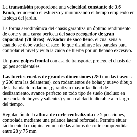
La
transmisión
proporciona una
velocidad constante de 3,6
Km/h
, reduciendo el esfuerzo y minimizando el tiempo empleado en
la siega del jardín.
La forma aerodinámica del chasis garantiza un óptimo rendimiento
de corte y una carga perfecta del
saco recogedor de gran
capacidad (70 litros)
.
Avisador de saco lleno
, el cual señala
cuándo se debe vaciar el saco, lo que disminuye las paradas para
controlar el nivel y evita la caída de hierba por un llenado excesivo.
Un
para golpes frontal
con asa de transporte, protege el chasis de
golpes accidentales.
Las fuertes ruedas de grandes dimensiones
(280 mm las traseras
y 200 mm las delanteras), con rodamientos de bolas y nuevo dibujo
de la banda de rodadura, garantizan mayor facilidad de
deslizamiento, avance perfecto en todo tipo de suelo (incluso en
presencia de hoyos y salientes) y una calidad inalterable a lo largo
del tiempo.
Regulación de la
altura de corte centralizada
de 5 posiciones,
controlada mediante una palanca lateral reforzada. Permite situar
fácilmente la máquina en una de las alturas de corte comprendidas
entre 28 y 75 mm.