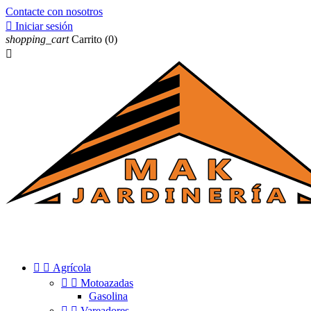
Contacte con nosotros

Iniciar sesión
shopping_cart
Carrito
(0)



Agrícola


Motoazadas
Gasolina


Vareadores