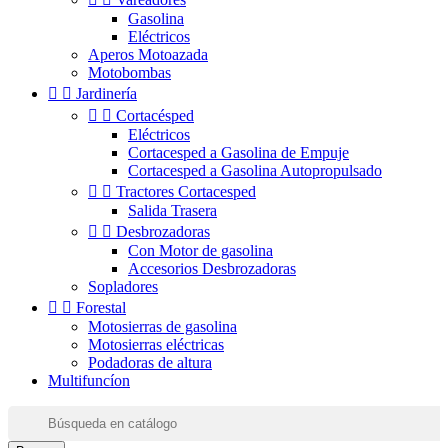
Gasolina
Eléctricos
Aperos Motoazada
Motobombas


Jardinería


Cortacésped
Eléctricos
Cortacesped a Gasolina de Empuje
Cortacesped a Gasolina Autopropulsado


Tractores Cortacesped
Salida Trasera


Desbrozadoras
Con Motor de gasolina
Accesorios Desbrozadoras
Sopladores


Forestal
Motosierras de gasolina
Motosierras eléctricas
Podadoras de altura
Multifuncíon