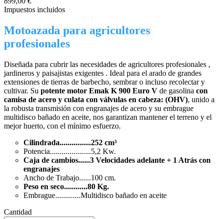
899,00 €
Impuestos incluidos
Motoazada para agricultores
profesionales
Diseñada para cubrir las necesidades de agricultores profesionales ,
jardineros y paisajistas exigentes . Ideal para el arado de grandes
extensiones de tierras de barbecho, sembrar o incluso recolectar y
cultivar. Su
potente motor Emak K 900 Euro V
de gasolina
con
camisa de acero y culata con válvulas en cabeza: (OHV)
, unido a
la robusta transmisión con engranajes de acero y su embrague
multidisco bañado en aceite, nos garantizan mantener el terreno y el
mejor huerto, con el mínimo esfuerzo.
Cilindrada................252 cm³
Potencia.....................5,2 Kw.
Caja de cambios......3 Velocidades adelante + 1
Atrás con
engranajes
Ancho de Trabajo......100 cm.
Peso en seco............80 Kg.
Embrague.............Multidisco bañado en aceite
Cantidad