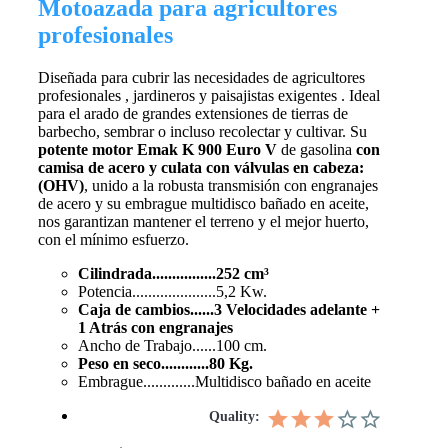
Motoazada para agricultores
profesionales
Diseñada para cubrir las necesidades de agricultores
profesionales , jardineros y paisajistas exigentes . Ideal
para el arado de grandes extensiones de tierras de
barbecho, sembrar o incluso recolectar y cultivar. Su
potente motor Emak K 900 Euro V
de gasolina
con
camisa de acero y culata con válvulas en cabeza:
(OHV)
, unido a la robusta transmisión con engranajes
de acero y su embrague multidisco bañado en aceite,
nos garantizan mantener el terreno y el mejor huerto,
con el mínimo esfuerzo.
Cilindrada................252 cm³
Potencia.....................5,2 Kw.
Caja de cambios......3 Velocidades adelante +
1
Atrás con engranajes
Ancho de Trabajo......100 cm.
Peso en seco............80 Kg.
Embrague.............Multidisco bañado en aceite
Quality: