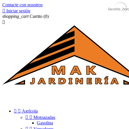
Contacte con nosotros
favorite_bor

Iniciar sesión
shopping_cart
Carrito
(0)



Agrícola


Motoazadas
Gasolina


Vareadores