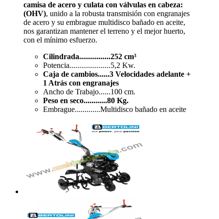
camisa de acero y culata con válvulas en cabeza:
(OHV)
, unido a la robusta transmisión con engranajes
de acero y su embrague multidisco bañado en aceite,
nos garantizan mantener el terreno y el mejor huerto,
con el mínimo esfuerzo.
Cilindrada................252 cm³
Potencia.....................5,2 Kw.
Caja de cambios......3 Velocidades adelante +
1
Atrás con engranajes
Ancho de Trabajo......100 cm.
Peso en seco............80 Kg.
Embrague.............Multidisco bañado en aceite