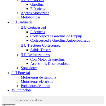
Gasolina
Eléctricos
Aperos Motoazada
Motobombas


Jardinería


Cortacésped
Eléctricos
Cortacesped a Gasolina de Empuje
Cortacesped a Gasolina Autopropulsado


Tractores Cortacesped
Salida Trasera


Desbrozadoras
Con Motor de gasolina
Accesorios Desbrozadoras
Sopladores


Forestal
Motosierras de gasolina
Motosierras eléctricas
Podadoras de altura
Multifuncíon