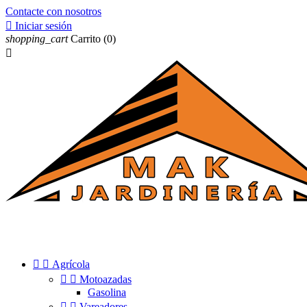
Contacte con nosotros

Iniciar sesión
shopping_cart
Carrito
(0)



Agrícola


Motoazadas
Gasolina


Vareadores